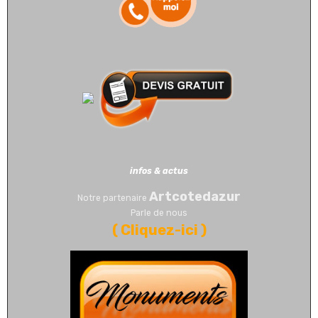
infos & actus
Artcotedazur
Notre partenaire
Parle de nous
(
Cliquez-ici
)