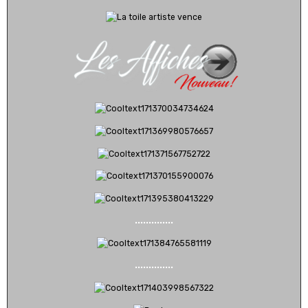
..............
..............