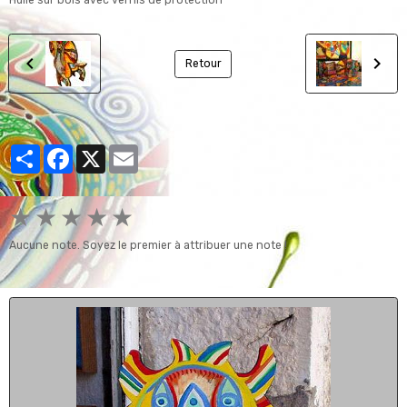
Huile sur bois avec vernis de protection
Retour
Partager
Facebook
X
Email
★
★
★
★
★
Aucune note. Soyez le premier à attribuer une note !