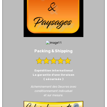
Packing & Shipping
Expédition international
La garantie d'une livraison
( sécurisée )
Acheminement des Oeuvres avec
conditionnement indivuduel
et sur mesure.