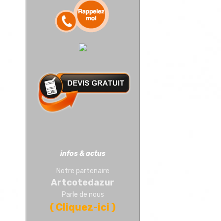
infos & actus
Notre partenaire
Artcotedazur
Parle de nous
(
Cliquez-ici
)