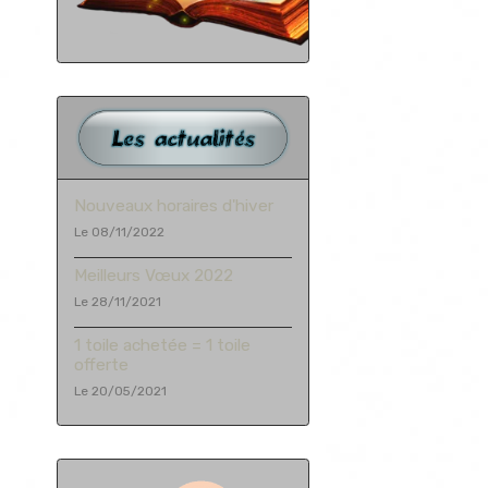
Nouveaux horaires d'hiver
Le 08/11/2022
Meilleurs Vœux 2022
Le 28/11/2021
1 toile achetée = 1 toile
offerte
Le 20/05/2021