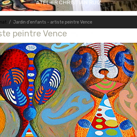
ATELIER CHRISTIAN RUIZ
rmat
Jardin d'enfants - artiste peintre Vence
ste peintre Vence