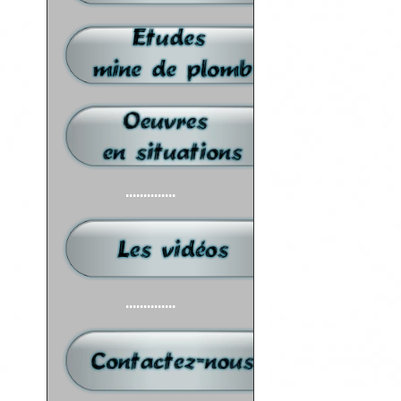
..............
..............