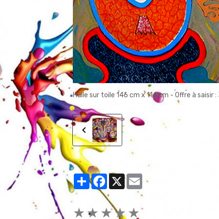
Huile sur toile 146 cm x 114 cm - Offre à saisir
Partager
Facebook
X
Email
★
★
★
★
★