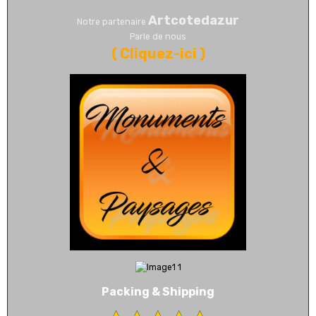
Artcotedazur
Notre partenaire
Parle de nous
(
Cliquez-ici
)
Packing & Shipping