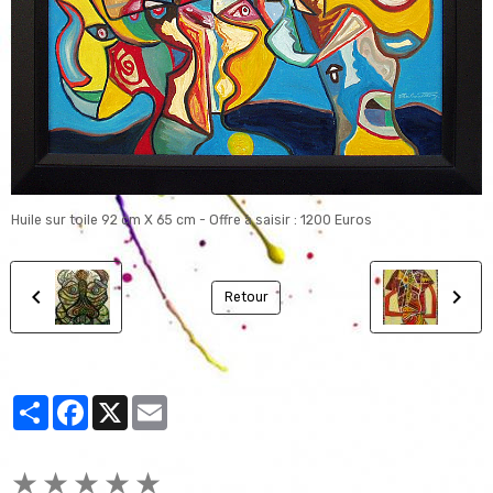
Huile sur toile 92 cm X 65 cm - Offre à saisir : 1200 Euros
Retour
Partager
Facebook
X
Email
★
★
★
★
★