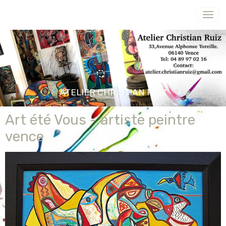
ATELIER CHRISTIAN RUIZ
Art été Vous - artiste peintre
vence