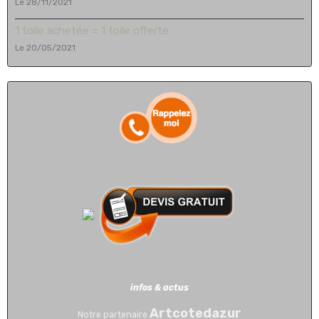
Le 28/11/2021
1 toile achetée = 1 toile offerte
Le 20/05/2021
infos & actus
Artcotedazur
Notre partenaire