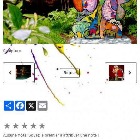
Sculpture
Retour
Partager
Facebook
X
Email
★
★
★
★
★
Aucune note. Soyez le premier à attribuer une note !