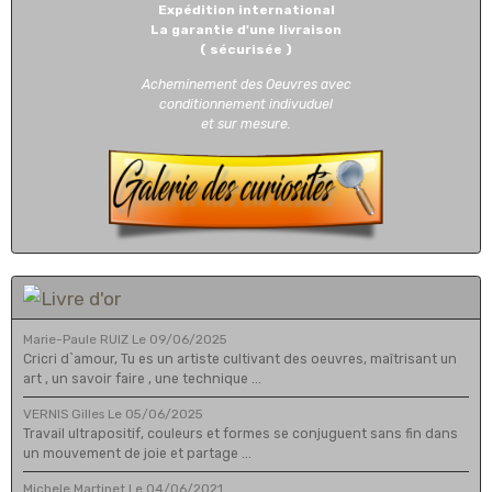
Expédition international
La garantie d'une livraison
( sécurisée )
Acheminement des Oeuvres avec
conditionnement indivuduel
et sur mesure.
Marie-Paule RUIZ
Le 09/06/2025
Cricri d`amour, Tu es un artiste cultivant des oeuvres, maîtrisant un
art , un savoir faire , une technique ...
VERNIS Gilles
Le 05/06/2025
Travail ultrapositif, couleurs et formes se conjuguent sans fin dans
un mouvement de joie et partage ...
Michele Martinet
Le 04/06/2021