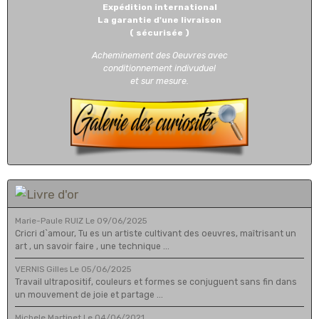
Expédition international
La garantie d'une livraison
( sécurisée )
Acheminement des Oeuvres avec
conditionnement indivuduel
et sur mesure.
Marie-Paule RUIZ
Le 09/06/2025
Cricri d`amour, Tu es un artiste cultivant des oeuvres, maîtrisant un
art , un savoir faire , une technique ...
VERNIS Gilles
Le 05/06/2025
Travail ultrapositif, couleurs et formes se conjuguent sans fin dans
un mouvement de joie et partage ...
Michele Martinet
Le 04/06/2021