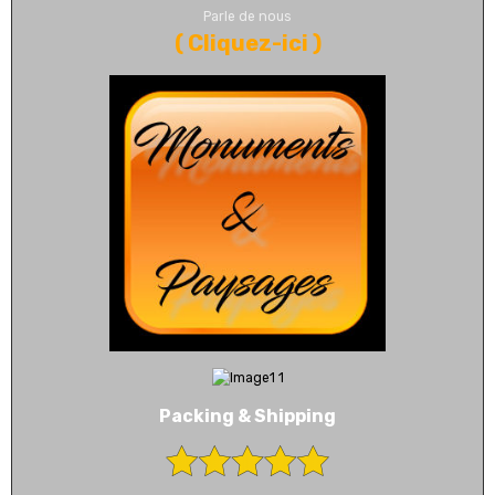
Parle de nous
(
Cliquez-ici
)
Packing & Shipping