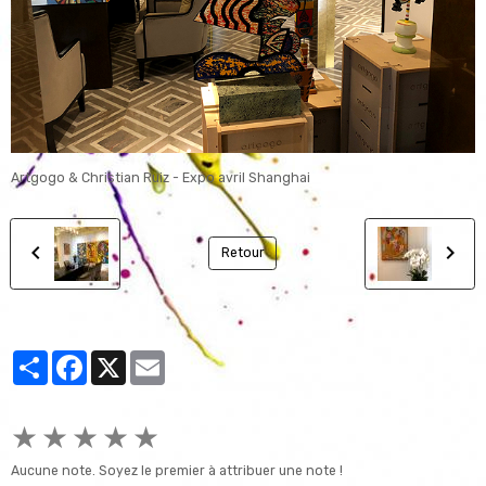
Artgogo & Christian Ruiz - Expo avril Shanghai
Retour
Partager
Facebook
X
Email
★
★
★
★
★
Aucune note. Soyez le premier à attribuer une note !