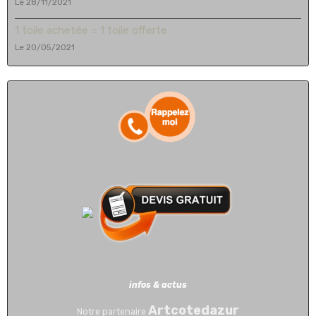
Le 28/11/2021
1 toile achetée = 1 toile offerte
Le 20/05/2021
infos & actus
Artcotedazur
Notre partenaire