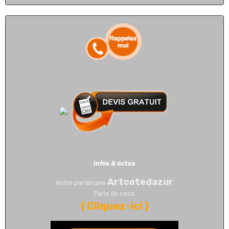
infos & actus
Artcotedazur
Notre partenaire
Parle de nous
(
Cliquez-ici
)