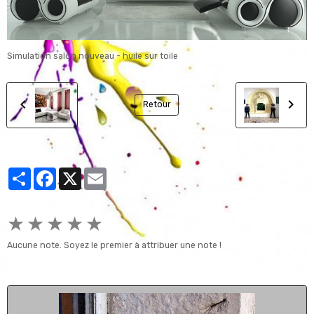
Simulation salon nouveau - huile sur toile
Retour
Partager
Facebook
X
Email
★
★
★
★
★
Aucune note. Soyez le premier à attribuer une note !