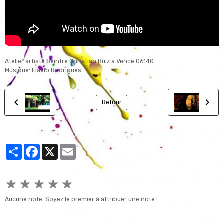
Atelier artiste peintre Christian Ruiz à Vence 06140
Musique: Flavio Rodrigues
Retour
Partager
Facebook
X
Email
★
★
★
★
★
Aucune note. Soyez le premier à attribuer une note !