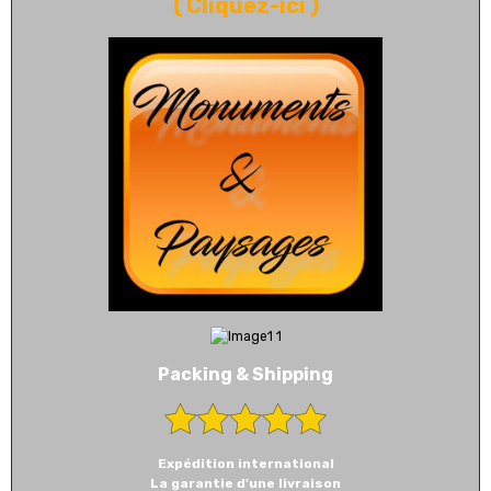
(
Cliquez-ici
)
Packing & Shipping
Expédition international
La garantie d'une livraison