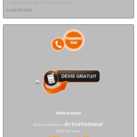
1 toile achetée = 1 toile offerte
Le 20/05/2021
infos & actus
Artcotedazur
Notre partenaire
Parle de nous