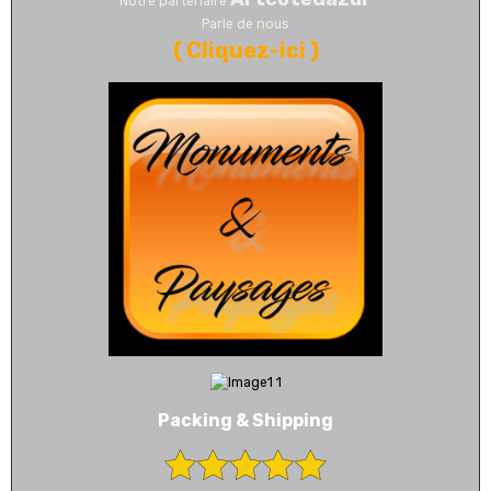
Notre partenaire
Parle de nous
(
Cliquez-ici
)
Packing & Shipping