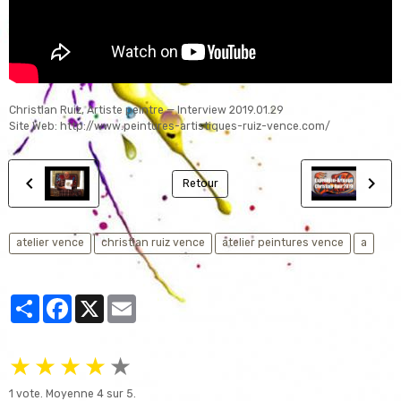
Christian Ruiz, Artiste peintre — Interview 2019.01.29
Site Web: http://www.peintures-artistiques-ruiz-vence.com/
Retour
atelier vence
christian ruiz vence
atelier peintures vence
a
Partager
Facebook
X
Email
★
★
★
★
★
1
vote. Moyenne
4
sur 5.